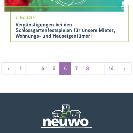
6. Mai 2024
Vergünstigungen bei den
Schlossgartenfestspielen für unsere Mieter,
Wohnungs- und Hauseigentümer!
1
…
4
5
6
7
8
…
14