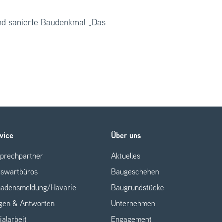
end sanierte Baudenkmal „Das
vice
Über uns
prechpartner
Aktuelles
swartbüros
Baugeschehen
adensmeldung/Havarie
Baugrundstücke
gen & Antworten
Unternehmen
ialarbeit
Engagement